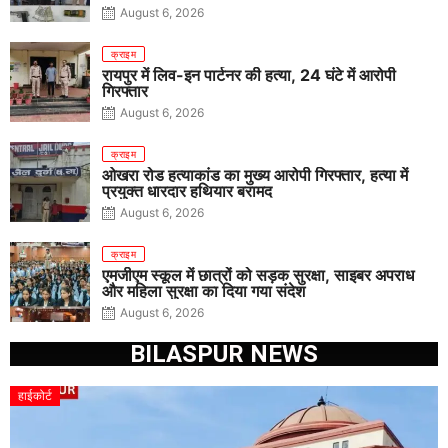
पिस्टल, कारतूस, चाकू और मोबाइल बरामद
August 6, 2026
क्राइम
रायपुर में लिव-इन पार्टनर की हत्या, 24 घंटे में आरोपी
गिरफ्तार
August 6, 2026
क्राइम
ओखरा रोड हत्याकांड का मुख्य आरोपी गिरफ्तार, हत्या में
प्रयुक्त धारदार हथियार बरामद
August 6, 2026
क्राइम
एमजीएम स्कूल में छात्रों को सड़क सुरक्षा, साइबर अपराध
और महिला सुरक्षा का दिया गया संदेश
August 6, 2026
BILASPUR NEWS
हाईकोर्ट