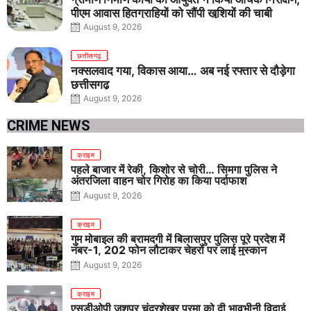
पीएम आवास हितग्राहियों को सौंपी खुशियों की चाबी
August 9, 2026
छत्तीसगढ़
नक्सलवाद गया, विकास आया… अब नई रफ्तार से दौड़ेगा
छत्तीसगढ़
August 9, 2026
CRIME NEWS
क्राइम
पहले बाजार में रेकी, किशोर से चोरी… सिमगा पुलिस ने
अंतरजिला वाहन चोर गिरोह का किया पर्दाफाश
August 9, 2026
क्राइम
गुम मोबाइल की बरामदगी में बिलासपुर पुलिस पूरे प्रदेश में
नंबर-1, 202 फोन लौटाकर चेहरों पर लाई मुस्कान
August 9, 2026
क्राइम
एसडीओपी जशपुर चंद्रशेखर परमा को दी भावभीनी विदाई,