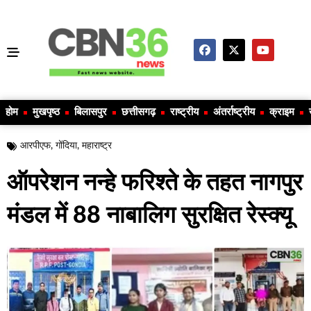
होम
मुखपृष्ठ
बिलासपुर
छत्तीसगढ़
राष्ट्रीय
अंतर्राष्ट्रीय
क्राइम
आरपीएफ
,
गोंदिया
,
महाराष्ट्र
ऑपरेशन नन्हे फरिश्ते के तहत नागपुर
मंडल में 88 नाबालिग सुरक्षित रेस्क्यू