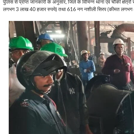
पुलिस से प्राप्त जानकारी के अनुसार, जिले के विभिन्न थाना एवं चौकी क
लगभग 3 लाख 40 हजार रुपये) तथा 616 नग नशीली सिरप (कीमत लगभग 47 ह