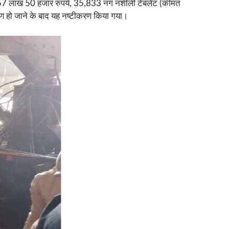
कीमत 57 लाख 50 हजार रुपये, 35,833 नग नशीली टेबलेट (कीमत
 हो जाने के बाद यह नष्टीकरण किया गया।