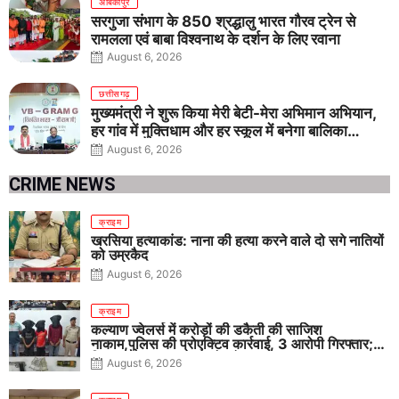
अंबिकापुर
सरगुजा संभाग के 850 श्रद्धालु भारत गौरव ट्रेन से
रामलला एवं बाबा विश्वनाथ के दर्शन के लिए रवाना
August 6, 2026
छत्तीसगढ़
मुख्यमंत्री ने शुरू किया मेरी बेटी-मेरा अभिमान अभियान,
हर गांव में मुक्तिधाम और हर स्कूल में बनेगा बालिका
शौचालय
August 6, 2026
CRIME NEWS
क्राइम
खरसिया हत्याकांड: नाना की हत्या करने वाले दो सगे नातियों
को उम्रकैद
August 6, 2026
क्राइम
कल्याण ज्वेलर्स में करोड़ों की डकैती की साजिश
नाकाम,पुलिस की प्रोएक्टिव कार्रवाई, 3 आरोपी गिरफ्तार;
पिस्टल, कारतूस, चाकू और मोबाइल बरामद
August 6, 2026