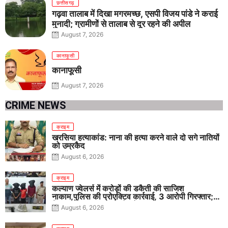
छत्तीसगढ़
गढ़वा तालाब में दिखा मगरमच्छ, एसपी विजय पांडे ने कराई
मुनादी; ग्रामीणों से तालाब से दूर रहने की अपील
August 7, 2026
कानाफूसी
कानाफूसी
August 7, 2026
CRIME NEWS
क्राइम
खरसिया हत्याकांड: नाना की हत्या करने वाले दो सगे नातियों
को उम्रकैद
August 6, 2026
क्राइम
कल्याण ज्वेलर्स में करोड़ों की डकैती की साजिश
नाकाम,पुलिस की प्रोएक्टिव कार्रवाई, 3 आरोपी गिरफ्तार;
पिस्टल, कारतूस, चाकू और मोबाइल बरामद
August 6, 2026