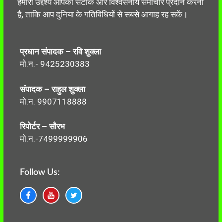
हमारा उद्देश्य आपको सटीक और विश्वसनीय समाचार प्रदान करना
है, ताकि आप दुनिया के गतिविधियों से सबसे आगाह रह सकें।
प्रधान संपादक – रवि शुक्ला
मो.न.- 9425230383
संपादक – राहुल शुक्ला
मो.न. 9907118888
रिपोर्टर – सौरभ
मो.न.-7499999906
Follow Us: