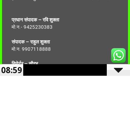
प्रधान संपादक – रवि शुक्ला
मो.न.- 9425230383
संपादक – राहुल शुक्ला
मो.न. 9907118888
रिपोर्टर – सौरभ
08:59
मो.न.-7499999906
Follow Us: