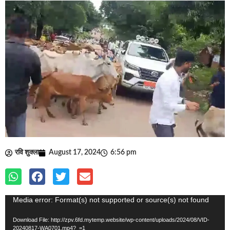
रवि शुक्ला
August 17, 2024
6:56 pm
Media error: Format(s) not supported or source(s) not found
Video
Player
Download File: http://zpv.6fd.mytemp.website/wp-content/uploads/2024/08/VID-
20240817-WA0701.mp4?_=1