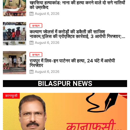
खरसिया हत्याकांड: नाना की हत्या करने वाले दो सगे नातियों
को उम्रकैद
August 6, 2026
क्राइम
कल्याण ज्वेलर्स में करोड़ों की डकैती की साजिश
नाकाम,पुलिस की प्रोएक्टिव कार्रवाई, 3 आरोपी गिरफ्तार;
पिस्टल, कारतूस, चाकू और मोबाइल बरामद
August 6, 2026
क्राइम
रायपुर में लिव-इन पार्टनर की हत्या, 24 घंटे में आरोपी
गिरफ्तार
August 6, 2026
BILASPUR NEWS
कानाफूसी