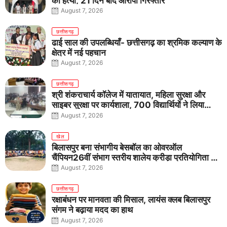
की हत्या, 21 दिन बाद आरोपी गिरफ्तार
August 7, 2026
छत्तीसगढ़
ढाई साल की उपलब्धियाँ- छत्तीसगढ़ का श्रमिक कल्याण के
क्षेत्र में नई पहचान
August 7, 2026
छत्तीसगढ़
श्री शंकराचार्य कॉलेज में यातायात, महिला सुरक्षा और
साइबर सुरक्षा पर कार्यशाला, 700 विद्यार्थियों ने लिया
जागरूकता का संकल्प
August 7, 2026
खेल
बिलासपुर बना संभागीय बेसबॉल का ओवरऑल
चैंपियन26वीं संभाग स्तरीय शालेय क्रीड़ा प्रतियोगिता में
तीनों आयु वर्गों में शानदार प्रदर्शन
August 7, 2026
छत्तीसगढ़
रक्षाबंधन पर मानवता की मिसाल, लायंस क्लब बिलासपुर
संगम ने बढ़ाया मदद का हाथ
August 7, 2026