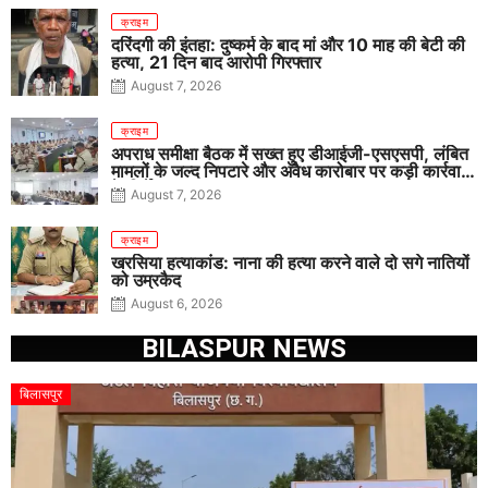
क्राइम
दरिंदगी की इंतहा: दुष्कर्म के बाद मां और 10 माह की बेटी की
हत्या, 21 दिन बाद आरोपी गिरफ्तार
August 7, 2026
क्राइम
अपराध समीक्षा बैठक में सख्त हुए डीआईजी-एसएसपी, लंबित
मामलों के जल्द निपटारे और अवैध कारोबार पर कड़ी कार्रवाई
के निर्देश
August 7, 2026
क्राइम
खरसिया हत्याकांड: नाना की हत्या करने वाले दो सगे नातियों
को उम्रकैद
August 6, 2026
BILASPUR NEWS
बिलासपुर