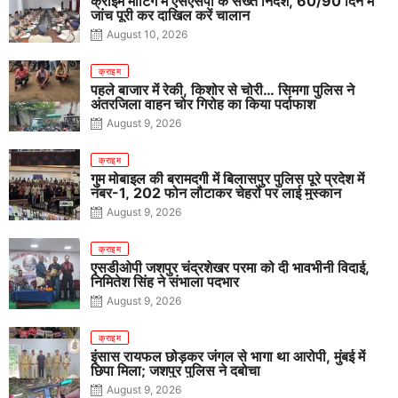
क्राइम मीटिंग में एसएसपी के सख्त निर्देश, 60/90 दिन में
जांच पूरी कर दाखिल करें चालान
August 10, 2026
क्राइम
पहले बाजार में रेकी, किशोर से चोरी… सिमगा पुलिस ने
अंतरजिला वाहन चोर गिरोह का किया पर्दाफाश
August 9, 2026
क्राइम
गुम मोबाइल की बरामदगी में बिलासपुर पुलिस पूरे प्रदेश में
नंबर-1, 202 फोन लौटाकर चेहरों पर लाई मुस्कान
August 9, 2026
क्राइम
एसडीओपी जशपुर चंद्रशेखर परमा को दी भावभीनी विदाई,
निमितेश सिंह ने संभाला पदभार
August 9, 2026
क्राइम
इंसास रायफल छोड़कर जंगल से भागा था आरोपी, मुंबई में
छिपा मिला; जशपुर पुलिस ने दबोचा
August 9, 2026