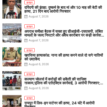
क्राइम
दरिंदगी की इंतहा: दुष्कर्म के बाद मां और 10 माह की बेटी की
हत्या, 21 दिन बाद आरोपी गिरफ्तार
August 7, 2026
क्राइम
अपराध समीक्षा बैठक में सख्त हुए डीआईजी-एसएसपी, लंबित
मामलों के जल्द निपटारे और अवैध कारोबार पर कड़ी कार्रवाई
के निर्देश
August 7, 2026
क्राइम
खरसिया हत्याकांड: नाना की हत्या करने वाले दो सगे नातियों
को उम्रकैद
August 6, 2026
क्राइम
कल्याण ज्वेलर्स में करोड़ों की डकैती की साजिश
नाकाम,पुलिस की प्रोएक्टिव कार्रवाई, 3 आरोपी गिरफ्तार;
पिस्टल, कारतूस, चाकू और मोबाइल बरामद
August 6, 2026
क्राइम
रायपुर में लिव-इन पार्टनर की हत्या, 24 घंटे में आरोपी
गिरफ्तार