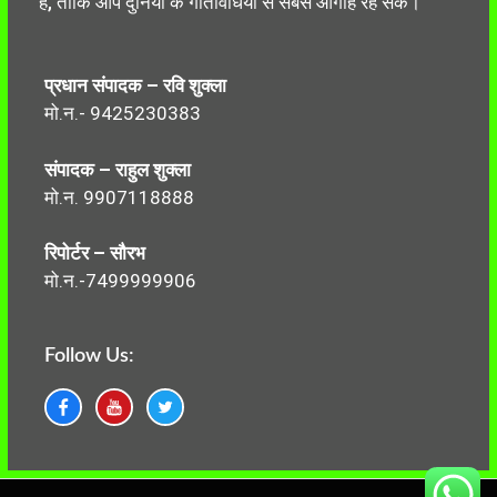
है, ताकि आप दुनिया के गतिविधियों से सबसे आगाह रह सकें।
प्रधान संपादक – रवि शुक्ला
मो.न.- 9425230383
संपादक – राहुल शुक्ला
मो.न. 9907118888
रिपोर्टर – सौरभ
मो.न.-7499999906
Follow Us: