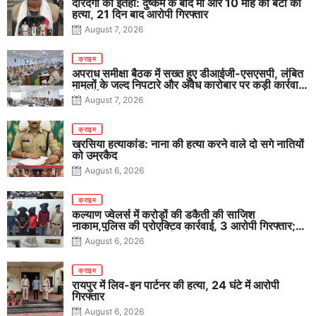
दरिंदगी की इंतहा: दुष्कर्म के बाद मां और 10 माह की बेटी की
हत्या, 21 दिन बाद आरोपी गिरफ्तार
August 7, 2026
क्राइम
अपराध समीक्षा बैठक में सख्त हुए डीआईजी-एसएसपी, लंबित
मामलों के जल्द निपटारे और अवैध कारोबार पर कड़ी कार्रवाई
के निर्देश
August 7, 2026
क्राइम
खरसिया हत्याकांड: नाना की हत्या करने वाले दो सगे नातियों
को उम्रकैद
August 6, 2026
क्राइम
कल्याण ज्वेलर्स में करोड़ों की डकैती की साजिश
नाकाम,पुलिस की प्रोएक्टिव कार्रवाई, 3 आरोपी गिरफ्तार;
पिस्टल, कारतूस, चाकू और मोबाइल बरामद
August 6, 2026
क्राइम
रायपुर में लिव-इन पार्टनर की हत्या, 24 घंटे में आरोपी
गिरफ्तार
August 6, 2026