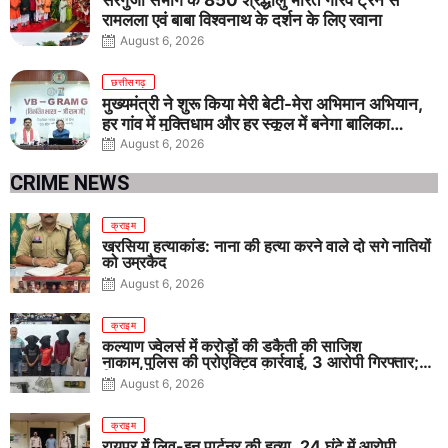
सरगुजा संभाग के 850 श्रद्धालु भारत गौरव ट्रेन से
रामलला एवं बाबा विश्वनाथ के दर्शन के लिए रवाना
August 6, 2026
छत्तीसगढ़
मुख्यमंत्री ने शुरू किया मेरी बेटी-मेरा अभिमान अभियान,
हर गांव में मुक्तिधाम और हर स्कूल में बनेगा बालिका
शौचालय
August 6, 2026
CRIME NEWS
क्राइम
खरसिया हत्याकांड: नाना की हत्या करने वाले दो सगे नातियों
को उम्रकैद
August 6, 2026
क्राइम
कल्याण ज्वेलर्स में करोड़ों की डकैती की साजिश
नाकाम,पुलिस की प्रोएक्टिव कार्रवाई, 3 आरोपी गिरफ्तार;
पिस्टल, कारतूस, चाकू और मोबाइल बरामद
August 6, 2026
क्राइम
रायपुर में लिव-इन पार्टनर की हत्या, 24 घंटे में आरोपी