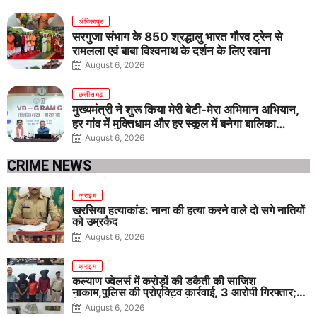
अंबिकापुर
सरगुजा संभाग के 850 श्रद्धालु भारत गौरव ट्रेन से
रामलला एवं बाबा विश्वनाथ के दर्शन के लिए रवाना
August 6, 2026
छत्तीसगढ़
मुख्यमंत्री ने शुरू किया मेरी बेटी-मेरा अभिमान अभियान,
हर गांव में मुक्तिधाम और हर स्कूल में बनेगा बालिका
शौचालय
August 6, 2026
CRIME NEWS
क्राइम
खरसिया हत्याकांड: नाना की हत्या करने वाले दो सगे नातियों
को उम्रकैद
August 6, 2026
क्राइम
कल्याण ज्वेलर्स में करोड़ों की डकैती की साजिश
नाकाम,पुलिस की प्रोएक्टिव कार्रवाई, 3 आरोपी गिरफ्तार;
पिस्टल, कारतूस, चाकू और मोबाइल बरामद
August 6, 2026