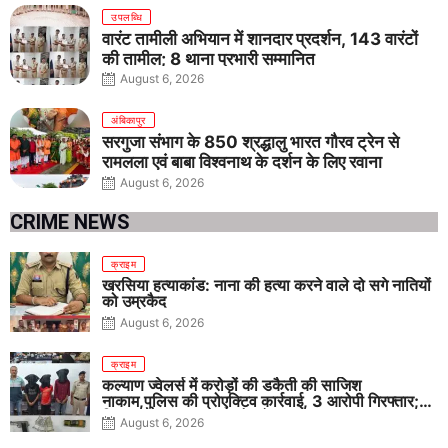
उपलब्धि
वारंट तामीली अभियान में शानदार प्रदर्शन, 143 वारंटों
की तामील; 8 थाना प्रभारी सम्मानित
August 6, 2026
अंबिकापुर
सरगुजा संभाग के 850 श्रद्धालु भारत गौरव ट्रेन से
रामलला एवं बाबा विश्वनाथ के दर्शन के लिए रवाना
August 6, 2026
CRIME NEWS
क्राइम
खरसिया हत्याकांड: नाना की हत्या करने वाले दो सगे नातियों
को उम्रकैद
August 6, 2026
क्राइम
कल्याण ज्वेलर्स में करोड़ों की डकैती की साजिश
नाकाम,पुलिस की प्रोएक्टिव कार्रवाई, 3 आरोपी गिरफ्तार;
पिस्टल, कारतूस, चाकू और मोबाइल बरामद
August 6, 2026