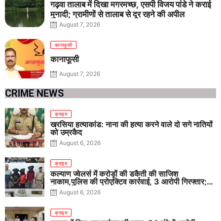
गढ़वा तालाब में दिखा मगरमच्छ, एसपी विजय पांडे ने कराई
मुनादी; ग्रामीणों से तालाब से दूर रहने की अपील
August 7, 2026
कानाफूसी
कानाफूसी
August 7, 2026
CRIME NEWS
क्राइम
खरसिया हत्याकांड: नाना की हत्या करने वाले दो सगे नातियों
को उम्रकैद
August 6, 2026
क्राइम
कल्याण ज्वेलर्स में करोड़ों की डकैती की साजिश
नाकाम,पुलिस की प्रोएक्टिव कार्रवाई, 3 आरोपी गिरफ्तार;
पिस्टल, कारतूस, चाकू और मोबाइल बरामद
August 6, 2026
क्राइम