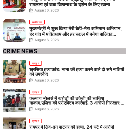
रामलला एवं बाबा विश्वनाथ के दर्शन के लिए रवाना
August 6, 2026
छत्तीसगढ़
मुख्यमंत्री ने शुरू किया मेरी बेटी-मेरा अभिमान अभियान,
हर गांव में मुक्तिधाम और हर स्कूल में बनेगा बालिका
शौचालय
August 6, 2026
CRIME NEWS
क्राइम
खरसिया हत्याकांड: नाना की हत्या करने वाले दो सगे नातियों
को उम्रकैद
August 6, 2026
क्राइम
कल्याण ज्वेलर्स में करोड़ों की डकैती की साजिश
नाकाम,पुलिस की प्रोएक्टिव कार्रवाई, 3 आरोपी गिरफ्तार;
पिस्टल, कारतूस, चाकू और मोबाइल बरामद
August 6, 2026
क्राइम
रायपुर में लिव-इन पार्टनर की हत्या, 24 घंटे में आरोपी