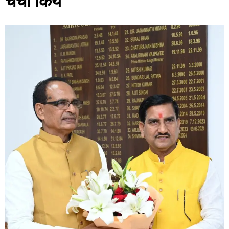
चर्चा किये*