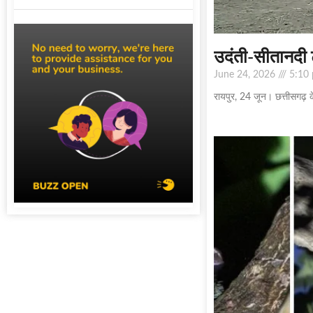
उदंती-सीतानदी टा
June 24, 2026
5:10
रायपुर, 24 जून। छत्तीसगढ़ क