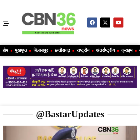
होम
मुखपृष्ठ
बिलासपुर
छत्तीसगढ़
राष्ट्रीय
अंतर्राष्ट्रीय
क्राइम
@BastarUpdates