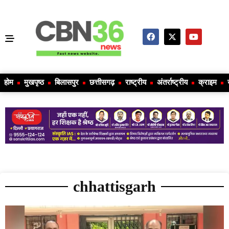
होम
मुखपृष्ठ
बिलासपुर
छत्तीसगढ़
राष्ट्रीय
अंतर्राष्ट्रीय
क्राइम
chhattisgarh