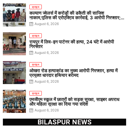
क्राइम
कल्याण ज्वेलर्स में करोड़ों की डकैती की साजिश
नाकाम,पुलिस की प्रोएक्टिव कार्रवाई, 3 आरोपी गिरफ्तार;
पिस्टल, कारतूस, चाकू और मोबाइल बरामद
August 6, 2026
क्राइम
रायपुर में लिव-इन पार्टनर की हत्या, 24 घंटे में आरोपी
गिरफ्तार
August 6, 2026
क्राइम
ओखरा रोड हत्याकांड का मुख्य आरोपी गिरफ्तार, हत्या में
प्रयुक्त धारदार हथियार बरामद
August 6, 2026
क्राइम
एमजीएम स्कूल में छात्रों को सड़क सुरक्षा, साइबर अपराध
और महिला सुरक्षा का दिया गया संदेश
August 6, 2026
BILASPUR NEWS