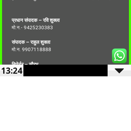
प्रधान संपादक – रवि शुक्ला
मो.न.- 9425230383
संपादक – राहुल शुक्ला
मो.न. 9907118888
रिपोर्टर – सौरभ
13:24
मो.न.-7499999906
Follow Us: