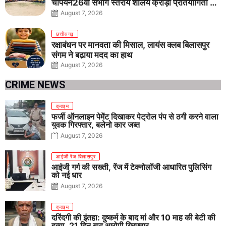
चैंपियन26वीं संभाग स्तरीय शालेय क्रीड़ा प्रतियोगिता में
तीनों आयु वर्गों में शानदार प्रदर्शन
August 7, 2026
छत्तीसगढ़
रक्षाबंधन पर मानवता की मिसाल, लायंस क्लब बिलासपुर
संगम ने बढ़ाया मदद का हाथ
August 7, 2026
CRIME NEWS
क्राइम
फर्जी ऑनलाइन पेमेंट दिखाकर पेट्रोल पंप से ठगी करने वाला
युवक गिरफ्तार, बलेनो कार जब्त
August 7, 2026
आईजी रेंज बिलासपुर
आईजी गर्ग की सख्ती, रेंज में टेक्नोलॉजी आधारित पुलिसिंग
को नई धार
August 7, 2026
क्राइम
दरिंदगी की इंतहा: दुष्कर्म के बाद मां और 10 माह की बेटी की
हत्या, 21 दिन बाद आरोपी गिरफ्तार