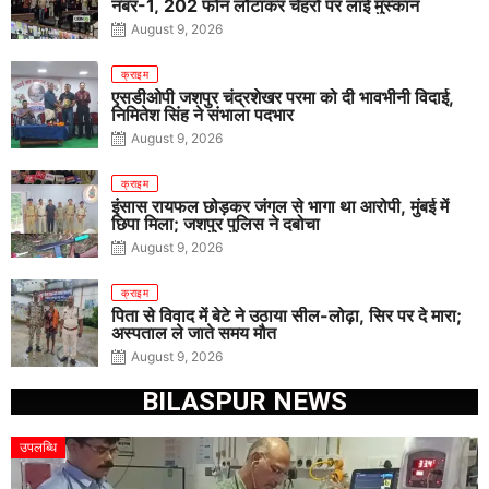
नंबर-1, 202 फोन लौटाकर चेहरों पर लाई मुस्कान
August 9, 2026
क्राइम
एसडीओपी जशपुर चंद्रशेखर परमा को दी भावभीनी विदाई,
निमितेश सिंह ने संभाला पदभार
August 9, 2026
क्राइम
इंसास रायफल छोड़कर जंगल से भागा था आरोपी, मुंबई में
छिपा मिला; जशपुर पुलिस ने दबोचा
August 9, 2026
क्राइम
पिता से विवाद में बेटे ने उठाया सील-लोढ़ा, सिर पर दे मारा;
अस्पताल ले जाते समय मौत
August 9, 2026
BILASPUR NEWS
उपलब्धि