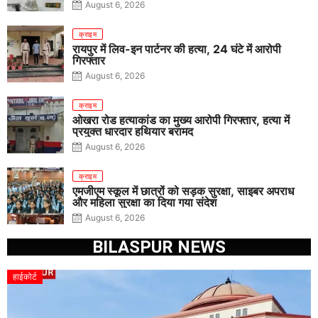
पिस्टल, कारतूस, चाकू और मोबाइल बरामद
August 6, 2026
क्राइम
रायपुर में लिव-इन पार्टनर की हत्या, 24 घंटे में आरोपी
गिरफ्तार
August 6, 2026
क्राइम
ओखरा रोड हत्याकांड का मुख्य आरोपी गिरफ्तार, हत्या में
प्रयुक्त धारदार हथियार बरामद
August 6, 2026
क्राइम
एमजीएम स्कूल में छात्रों को सड़क सुरक्षा, साइबर अपराध
और महिला सुरक्षा का दिया गया संदेश
August 6, 2026
BILASPUR NEWS
हाईकोर्ट