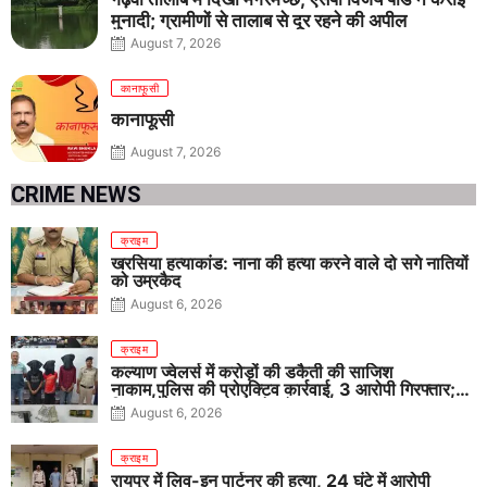
मुनादी; ग्रामीणों से तालाब से दूर रहने की अपील
August 7, 2026
कानाफूसी
कानाफूसी
August 7, 2026
CRIME NEWS
क्राइम
खरसिया हत्याकांड: नाना की हत्या करने वाले दो सगे नातियों
को उम्रकैद
August 6, 2026
क्राइम
कल्याण ज्वेलर्स में करोड़ों की डकैती की साजिश
नाकाम,पुलिस की प्रोएक्टिव कार्रवाई, 3 आरोपी गिरफ्तार;
पिस्टल, कारतूस, चाकू और मोबाइल बरामद
August 6, 2026
क्राइम
रायपुर में लिव-इन पार्टनर की हत्या, 24 घंटे में आरोपी