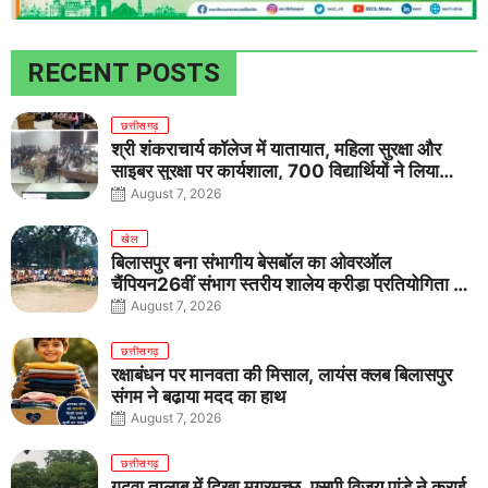
RECENT POSTS
छत्तीसगढ़
श्री शंकराचार्य कॉलेज में यातायात, महिला सुरक्षा और
साइबर सुरक्षा पर कार्यशाला, 700 विद्यार्थियों ने लिया
जागरूकता का संकल्प
August 7, 2026
खेल
बिलासपुर बना संभागीय बेसबॉल का ओवरऑल
चैंपियन26वीं संभाग स्तरीय शालेय क्रीड़ा प्रतियोगिता में
तीनों आयु वर्गों में शानदार प्रदर्शन
August 7, 2026
छत्तीसगढ़
रक्षाबंधन पर मानवता की मिसाल, लायंस क्लब बिलासपुर
संगम ने बढ़ाया मदद का हाथ
August 7, 2026
छत्तीसगढ़
गढ़वा तालाब में दिखा मगरमच्छ, एसपी विजय पांडे ने कराई