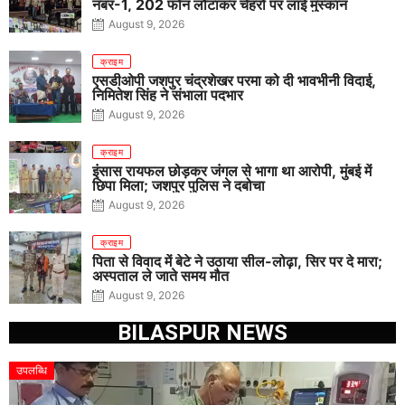
नंबर-1, 202 फोन लौटाकर चेहरों पर लाई मुस्कान
August 9, 2026
क्राइम
एसडीओपी जशपुर चंद्रशेखर परमा को दी भावभीनी विदाई,
निमितेश सिंह ने संभाला पदभार
August 9, 2026
क्राइम
इंसास रायफल छोड़कर जंगल से भागा था आरोपी, मुंबई में
छिपा मिला; जशपुर पुलिस ने दबोचा
August 9, 2026
क्राइम
पिता से विवाद में बेटे ने उठाया सील-लोढ़ा, सिर पर दे मारा;
अस्पताल ले जाते समय मौत
August 9, 2026
BILASPUR NEWS
उपलब्धि