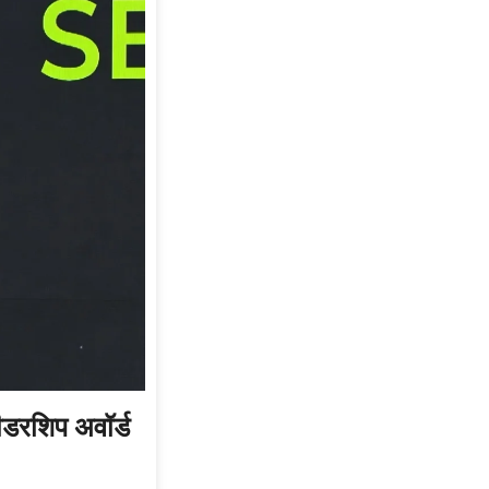
लीडरशिप अवॉर्ड