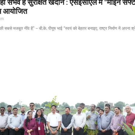
 ही संभव है सुरक्षित खदान : एसईसीएल में “माइन सेफ्ट
्रम आयोजित
pm
की सबसे मजबूत नींव है” – बी.के. पीयूष भाई “स्वयं को बेहतर बनाइए, राष्ट्र निर्माण में अपना श्