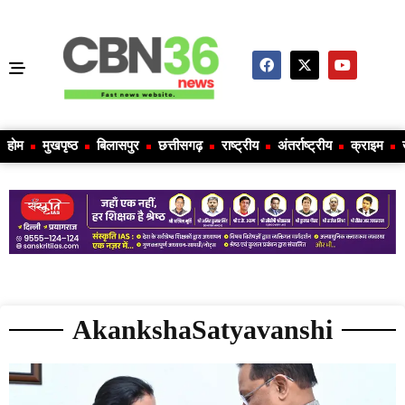
होम
मुखपृष्ठ
बिलासपुर
छत्तीसगढ़
राष्ट्रीय
अंतर्राष्ट्रीय
क्राइम
AkankshaSatyavanshi