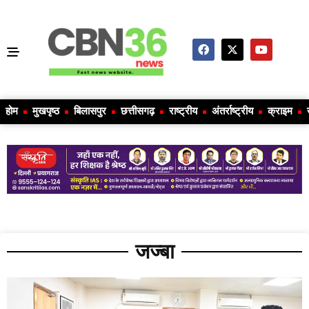
होम
मुखपृष्ठ
बिलासपुर
छत्तीसगढ़
राष्ट्रीय
अंतर्राष्ट्रीय
क्राइम
जज्बा