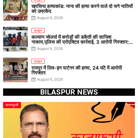
खरसिया हत्याकांड: नाना की हत्या करने वाले दो सगे नातियों
को उम्रकैद
August 6, 2026
क्राइम
कल्याण ज्वेलर्स में करोड़ों की डकैती की साजिश
नाकाम,पुलिस की प्रोएक्टिव कार्रवाई, 3 आरोपी गिरफ्तार;
पिस्टल, कारतूस, चाकू और मोबाइल बरामद
August 6, 2026
क्राइम
रायपुर में लिव-इन पार्टनर की हत्या, 24 घंटे में आरोपी
गिरफ्तार
August 6, 2026
BILASPUR NEWS
कानाफूसी