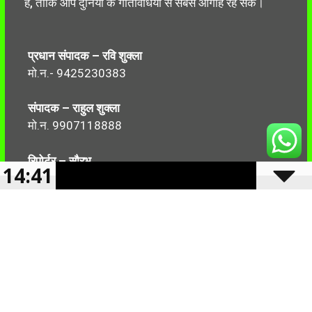
है, ताकि आप दुनिया के गतिविधियों से सबसे आगाह रह सकें।
प्रधान संपादक – रवि शुक्ला
मो.न.- 9425230383
संपादक – राहुल शुक्ला
मो.न. 9907118888
रिपोर्टर – सौरभ
14:41
मो.न.-7499999906
Follow Us: