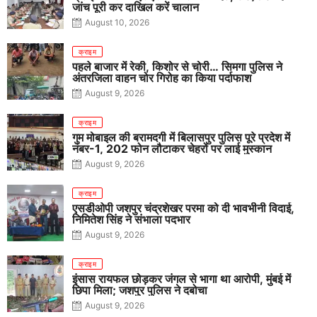
जांच पूरी कर दाखिल करें चालान
August 10, 2026
क्राइम
पहले बाजार में रेकी, किशोर से चोरी… सिमगा पुलिस ने
अंतरजिला वाहन चोर गिरोह का किया पर्दाफाश
August 9, 2026
क्राइम
गुम मोबाइल की बरामदगी में बिलासपुर पुलिस पूरे प्रदेश में
नंबर-1, 202 फोन लौटाकर चेहरों पर लाई मुस्कान
August 9, 2026
क्राइम
एसडीओपी जशपुर चंद्रशेखर परमा को दी भावभीनी विदाई,
निमितेश सिंह ने संभाला पदभार
August 9, 2026
क्राइम
इंसास रायफल छोड़कर जंगल से भागा था आरोपी, मुंबई में
छिपा मिला; जशपुर पुलिस ने दबोचा
August 9, 2026