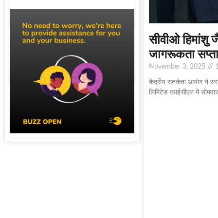
सीवीओ हिमांशु ज
जागरूकता सप्
November 3, 2025
1
केंद्रीय सतर्कता आयोग ने स
लिमिटेड एसईसीएल में सोमवा