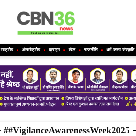
राष्ट्रीय
अंतर्राष्ट्रीय
क्राइम
खेल
राजनीति
धर्म-कला-संस्कृति
##VigilanceAwarenessWeek2025