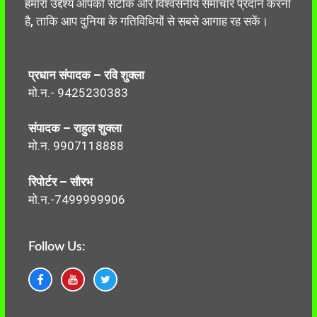
हमारा उद्देश्य आपको सटीक और विश्वसनीय समाचार प्रदान करना
है, ताकि आप दुनिया के गतिविधियों से सबसे आगाह रह सकें।
प्रधान संपादक – रवि शुक्ला
मो.न.- 9425230383
संपादक – राहुल शुक्ला
मो.न. 9907118888
रिपोर्टर – सौरभ
मो.न.-7499999906
Follow Us: