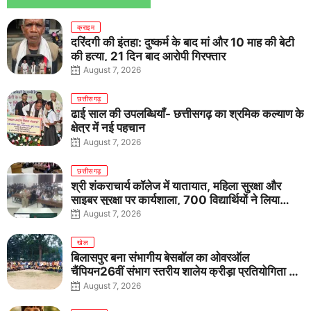
क्राइम
दरिंदगी की इंतहा: दुष्कर्म के बाद मां और 10 माह की बेटी
की हत्या, 21 दिन बाद आरोपी गिरफ्तार
August 7, 2026
छत्तीसगढ़
ढाई साल की उपलब्धियाँ- छत्तीसगढ़ का श्रमिक कल्याण के
क्षेत्र में नई पहचान
August 7, 2026
छत्तीसगढ़
श्री शंकराचार्य कॉलेज में यातायात, महिला सुरक्षा और
साइबर सुरक्षा पर कार्यशाला, 700 विद्यार्थियों ने लिया
जागरूकता का संकल्प
August 7, 2026
खेल
बिलासपुर बना संभागीय बेसबॉल का ओवरऑल
चैंपियन26वीं संभाग स्तरीय शालेय क्रीड़ा प्रतियोगिता में
तीनों आयु वर्गों में शानदार प्रदर्शन
August 7, 2026