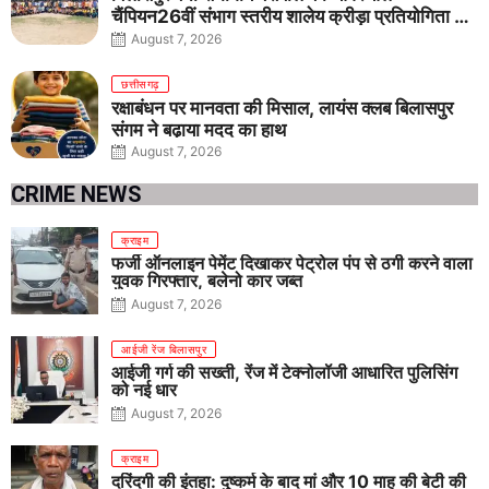
चैंपियन26वीं संभाग स्तरीय शालेय क्रीड़ा प्रतियोगिता में
तीनों आयु वर्गों में शानदार प्रदर्शन
August 7, 2026
छत्तीसगढ़
रक्षाबंधन पर मानवता की मिसाल, लायंस क्लब बिलासपुर
संगम ने बढ़ाया मदद का हाथ
August 7, 2026
CRIME NEWS
क्राइम
फर्जी ऑनलाइन पेमेंट दिखाकर पेट्रोल पंप से ठगी करने वाला
युवक गिरफ्तार, बलेनो कार जब्त
August 7, 2026
आईजी रेंज बिलासपुर
आईजी गर्ग की सख्ती, रेंज में टेक्नोलॉजी आधारित पुलिसिंग
को नई धार
August 7, 2026
क्राइम
दरिंदगी की इंतहा: दुष्कर्म के बाद मां और 10 माह की बेटी की