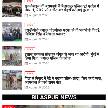
क्राइम
गुम मोबाइल की बरामदगी में बिलासपुर पुलिस पूरे प्रदेश में
नंबर-1, 202 फोन लौटाकर चेहरों पर लाई मुस्कान
August 9, 2026
क्राइम
एसडीओपी जशपुर चंद्रशेखर परमा को दी भावभीनी विदाई,
निमितेश सिंह ने संभाला पदभार
August 9, 2026
क्राइम
इंसास रायफल छोड़कर जंगल से भागा था आरोपी, मुंबई में
छिपा मिला; जशपुर पुलिस ने दबोचा
August 9, 2026
क्राइम
पिता से विवाद में बेटे ने उठाया सील-लोढ़ा, सिर पर दे मारा;
अस्पताल ले जाते समय मौत
August 9, 2026
BILASPUR NEWS
उपलब्धि