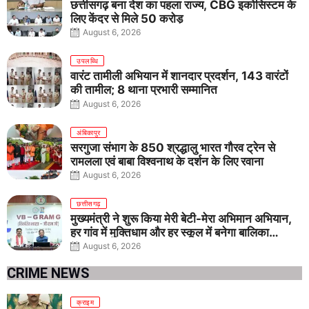
छत्तीसगढ़ बना देश का पहला राज्य, CBG इकोसिस्टम के
लिए केंद्र से मिले 50 करोड़
August 6, 2026
उपलब्धि
वारंट तामीली अभियान में शानदार प्रदर्शन, 143 वारंटों
की तामील; 8 थाना प्रभारी सम्मानित
August 6, 2026
अंबिकापुर
सरगुजा संभाग के 850 श्रद्धालु भारत गौरव ट्रेन से
रामलला एवं बाबा विश्वनाथ के दर्शन के लिए रवाना
August 6, 2026
छत्तीसगढ़
मुख्यमंत्री ने शुरू किया मेरी बेटी-मेरा अभिमान अभियान,
हर गांव में मुक्तिधाम और हर स्कूल में बनेगा बालिका
शौचालय
August 6, 2026
CRIME NEWS
क्राइम