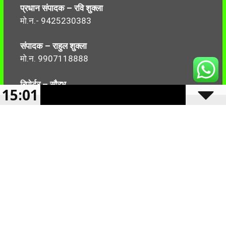
प्रधान संपादक – रवि शुक्ला
मो.न.- 9425230383
संपादक – राहुल शुक्ला
मो.न. 9907118888
रिपोर्टर – सौरभ
15:01
मो.न.-7499999906
Follow Us:
2024 -2025 Reserved CBN 36 |